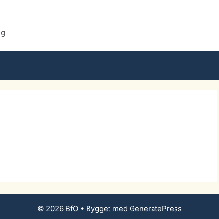
ng
© 2026 BfO
• Bygget med
GeneratePress